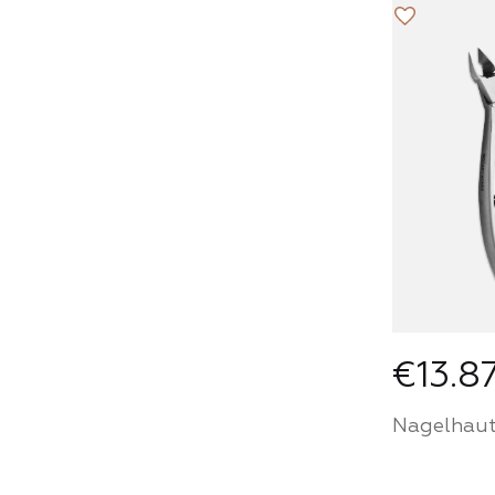
Werden S
Partner
House u
Sie Prod
einem p
Preis
PA
€13.8
Nagelhaut