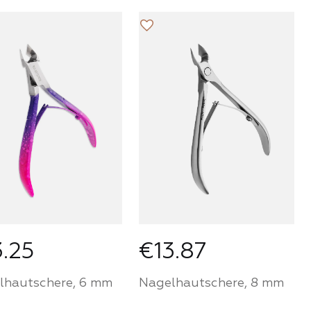
den Sie ein
Werden Sie ein
it
tner von Mozart
Partner von Mozart
use und kaufen
House und kaufen
 Produkte zu
Sie Produkte zu
em persönlichen
einem persönlichen
E PRODUKTE DER
is
KATEGORIE
Preis
FÜR
FÜR
PARTNER
PARTNER
3.25
€13.87
lhautschere, 6 mm
Nagelhautschere, 8 mm