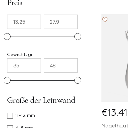
Preis
Instru
Zubehö
Technis
Flüssig
Gewicht, gr
Pflege
Design
Größe der Leinwand
€13.41
Merch
11-12 mm
Nagelhaut