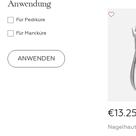
Anwendung
Werden S
Für Pediküre
Partner
Für Maniküre
House u
Sie Prod
einem p
ANWENDEN
Preis
PA
€13.2
Nagelhaut