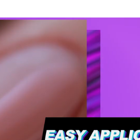
ie ein
Werden Sie ein
 von Mozart
Partner von Mozart
nd kaufen
House und kaufen
ukte zu
Sie Produkte zu
ersönlichen
einem persönlichen
Preis
FÜR
FÜR
RTNER
PARTNER