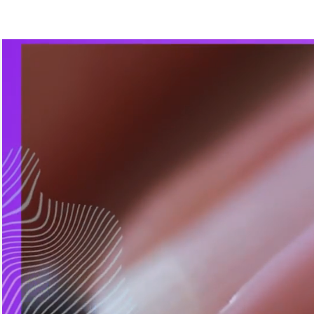
Werden S
Partner
House u
Sie Prod
einem p
Preis
PA