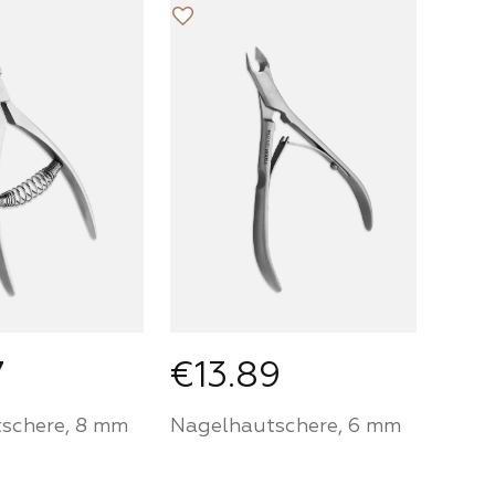
ie ein
Werden Sie ein
Wer
 von Mozart
Partner von Mozart
Par
nd kaufen
House und kaufen
Ho
ukte zu
Sie Produkte zu
Sie
ersönlichen
einem persönlichen
ein
Preis
Pre
FÜR
FÜR
RTNER
PARTNER
7
€13.89
schere, 8 mm
Nagelhautschere, 6 mm