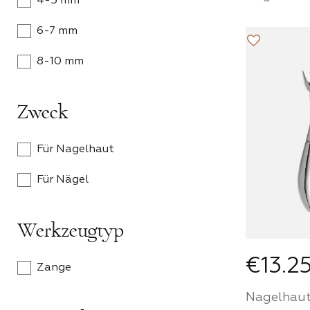
4-5 mm
6-7 mm
KA
Werden S
8-10 mm
Partner
House u
Sie Prod
Zweck
einem p
Preis
Für Nagelhaut
Für Nägel
PA
Werkzeugtyp
€13.2
Zange
Nagelhaut