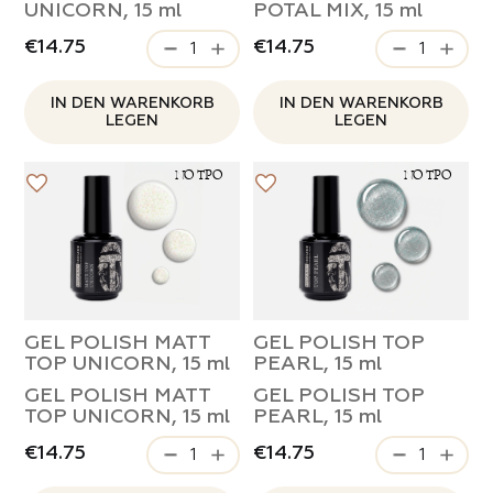
UNICORN, 15 ml
POTAL MIX, 15 ml
€14.75
€14.75
Vorname und Nachname*
Was hat dir gefallen*
Name *
IN DEN WARENKORB
IN DEN WARENKORB
Zugang
LEGEN
LEGEN
Land
Vorname und Nachname*
Telefonnummer*
NO TPO
NO TPO
Email
Email
Steuer-ID
Aktie
Telefonnummer*
Aktie
Aktie
Email
4.8
Berlin
Bern
Brüssel
Hamburg
Passwort
Telefonnummer*
Telefonnummer*
Trendbewertung
Email
https://mozart-house.de/catalog/bases-
https://mozart-house.de/catalog/bases-
Ihre Frage
London
Oslo
und-tops/top/
und-tops/top/
GEL POLISH MATT
GEL POLISH TOP
Email*
Ankara
Link zum sozialen Netzwerk
LOGIN
TOP UNICORN, 15 ml
PEARL, 15 ml
Link zum sozialen Netzwerk
New York
GEL POLISH MATT
GEL POLISH TOP
Fügen Sie bis zu 5 Fotos hinzu
TOP UNICORN, 15 ml
PEARL, 15 ml
Fügen Sie bis zu 5 Fotos hinzu
Washington
Registrieren
Passwort vergessen?
SENDEN SIE DEN
SENDEN
png, jpg
€14.75
€14.75
PARTNERSCHAFTSANTRAG
png, jpg