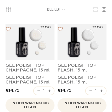
t Eﬀekten
elhaut
legante Dame
BELIEBT
insel
Kosmetik
osen
 PRODUKTE DER KATEGORIE
NO TPO
NO TPO
rpinsel
eschieber
sel
lle Formen
che Auswahl
GEL POLISH TOP
GEL POLISH TOP
und Nagelhautschieber
 PRODUKTE DER KATEGORIE
CHAMPAGNE, 15 ml
FLASH, 15 ml
GEL POLISH TOP
GEL POLISH TOP
radies
ber
CHAMPAGNE, 15 ml
FLASH, 15 ml
€14.75
€14.75
llen
utschieber
IN DEN WARENKORB
IN DEN WARENKORB
r Lippenstift
LEGEN
LEGEN