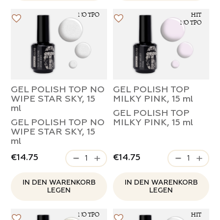
NO TPO
HIT
rosenstimmung
NO TPO
ser und Bits
 Stil
ipser
ebe
GEL POLISH TOP NO
GEL POLISH TOP
n der Nacht
WIPE STAR SKY, 15
MILKY PINK, 15 ml
 PRODUKTE DER KATEGORIE
ml
GEL POLISH TOP
GEL POLISH TOP NO
MILKY PINK, 15 ml
erender Funke
WIPE STAR SKY, 15
ml
keit
€14.75
€14.75
eit
IN DEN WARENKORB
IN DEN WARENKORB
LEGEN
LEGEN
NO TPO
HIT