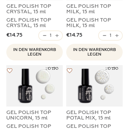
GEL POLISH TOP
GEL POLISH TOP
CRYSTAL, 15 ml
MILK, 15 ml
GEL POLISH TOP
GEL POLISH TOP
CRYSTAL, 15 ml
MILK, 15 ml
€14.75
€14.75
IN DEN WARENKORB
IN DEN WARENKORB
LEGEN
LEGEN
NO TPO
NO TPO
Rezension zum Mozart House
Produktrezension
Zum Bewerten tippen
Zum Bewerten tippen
GEL POLISH TOP
GEL POLISH TOP
UNICORN, 15 ml
POTAL MIX, 15 ml
Für Partner
Vorname und Nachname*
Kontaktieren Sie uns
GEL POLISH TOP
GEL POLISH TOP
Was hat dir gefallen*