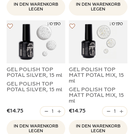
Durch Klicken auf die Schaltfläche "Senden",
IN DEN WARENKORB
IN DEN WARENKORB
Durch Klicken auf die Schaltfläche "Senden Sie
LEGEN
LEGEN
stimmen Sie der
Verarbeitung Ihrer
den Partnerschaftsantrag", stimmen Sie der
HINTERLASSE KOMMENTAR
persönlichen Daten zu
EINE BEWERTUNG HINTERLASSEN
Verarbeitung Ihrer persönlichen Daten zu
NO TPO
NO TPO
Indem Sie eine Bewertung hinterlassen,
Durch Klicken auf die Schaltfläche "Eine
stimmen Sie der
Bewertung hinterlassen", stimmen Sie der
Verarbeitung Ihrer personenbezogenen Daten
Verarbeitung Ihrer persönlichen Daten zu
zu
GEL POLISH TOP
GEL POLISH TOP
POTAL SILVER, 15 ml
MATT POTAL MIX, 15
ml
GEL POLISH TOP
POTAL SILVER, 15 ml
GEL POLISH TOP
MATT POTAL MIX, 15
ml
€14.75
€14.75
IN DEN WARENKORB
IN DEN WARENKORB
LEGEN
LEGEN