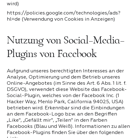
Zum Bewerten tippen
wird)
Zum Bewerten tippen
https://policies.google.com/technologies/ads?
Für Partner
hl=de (Verwendung von Cookies in Anzeigen)
Vorname und Nachname*
Kontaktieren Sie uns
Was hat dir gefallen*
Nutzung von Social-Media-
Vorname und Nachname*
Was hat dir gefallen*
Name *
Plugins von Facebook
Zugang
Land
Vorname und Nachname*
Telefonnummer*
Aufgrund unseres berechtigten Interesses an der
Analyse, Optimierung und dem Betrieb unseres
Email
Email
Steuer-ID
Online-Angebotes (im Sinne des Art. 6 Abs. 1 lit. f.
Aktie
Telefonnummer*
Email
Aktie
Aktie
DSGVO), verwendet diese Website das Facebook-
Social-Plugin, welches von der Facebook Inc. (1
Hacker Way, Menlo Park, California 94025, USA)
4.8
Berlin
Bern
Brüssel
Hamburg
Passwort
Telefonnummer*
Telefonnummer*
Trendbewertung
Email
betrieben wird. Erkennbar sind die Einbindungen
Ihre Frage
https://mozart-house.de/oferta/
https://mozart-house.de/oferta/
London
Oslo
an dem Facebook-Logo bzw. an den Begriffen
„Like", „Gefällt mir", „Teilen" in den Farben
Email*
Ankara
Link zum sozialen Netzwerk
Facebooks (Blau und Weiß). Informationen zu allen
LOGIN
Link zum sozialen Netzwerk
Facebook-Plugins finden Sie über den folgenden
New York