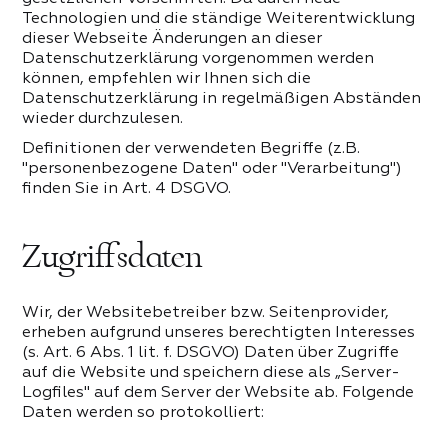
t Eﬀekten
elhaut
Technologien und die ständige Weiterentwicklung
legante Dame
dieser Webseite Änderungen an dieser
insel
Datenschutzerklärung vorgenommen werden
Kosmetik
können, empfehlen wir Ihnen sich die
osen
Datenschutzerklärung in regelmäßigen Abständen
 PRODUKTE DER KATEGORIE
rpinsel
wieder durchzulesen.
eschieber
sel
Definitionen der verwendeten Begriffe (z.B.
"personenbezogene Daten" oder "Verarbeitung")
finden Sie in Art. 4 DSGVO.
lle Formen
che Auswahl
Zugriffsdaten
und Nagelhautschieber
 PRODUKTE DER KATEGORIE
radies
Wir, der Websitebetreiber bzw. Seitenprovider,
ber
erheben aufgrund unseres berechtigten Interesses
(s. Art. 6 Abs. 1 lit. f. DSGVO) Daten über Zugriffe
llen
auf die Website und speichern diese als „Server-
utschieber
Logfiles" auf dem Server der Website ab. Folgende
Daten werden so protokolliert:
r Lippenstift