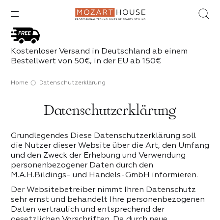
ke
nd Tops
ente
he (Hilfs-) Flüssigkeiten
aterialien
Kostenloser Versand in Deutschland ab einem
Bestellwert von 50€, in der EU ab 150€
rndes Rot
le
ips
utöl
t
IBT KEINE UNTERABSCHNITTE
Home
Datenschutzerklärung
ases
el
chachtel
e
uder
ilen
r
autwachs
Datenschutzerklärung
 PRODUKTE DER KATEGORIE
im Glas
el
 Party
ische Lotionen
age Bases
elhaut
Grundlegendes Diese Datenschutzerklärung soll
 PRODUKTE DER KATEGORIE
 PRODUKTE DER KATEGORIE
nägel
die Nutzer dieser Website über die Art, den Umfang
antische Mädchen
 Remover
in der Tube
und den Zweck der Erhebung und Verwendung
nägel
personenbezogener Daten durch den
M.A.H.Bildings- und Handels-GmbH informieren.
ten
küre
ps
el
Der Websitebetreiber nimmt Ihren Datenschutz
 PRODUKTE DER KATEGORIE
sehr ernst und behandelt Ihre personenbezogenen
 PRODUKTE DER KATEGORIE
ode
Daten vertraulich und entsprechend der
gesetzlichen Vorschriften. Da durch neue