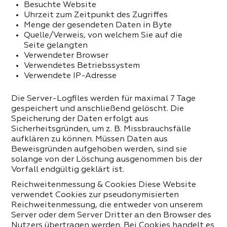
Besuchte Website
Uhrzeit zum Zeitpunkt des Zugriffes
rosenstimmung
Menge der gesendeten Daten in Byte
Quelle/Verweis, von welchem Sie auf die
ser und Bits
 Stil
Seite gelangten
Verwendeter Browser
Verwendetes Betriebssystem
ipser
ebe
Verwendete IP-Adresse
Die Server-Logfiles werden für maximal 7 Tage
n der Nacht
 PRODUKTE DER KATEGORIE
gespeichert und anschließend gelöscht. Die
Speicherung der Daten erfolgt aus
Sicherheitsgründen, um z. B. Missbrauchsfälle
erender Funke
aufklären zu können. Müssen Daten aus
Beweisgründen aufgehoben werden, sind sie
keit
solange von der Löschung ausgenommen bis der
Vorfall endgültig geklärt ist.
Reichweitenmessung & Cookies Diese Website
eit
verwendet Cookies zur pseudonymisierten
Reichweitenmessung, die entweder von unserem
Server oder dem Server Dritter an den Browser des
Nutzers übertragen werden. Bei Cookies handelt es