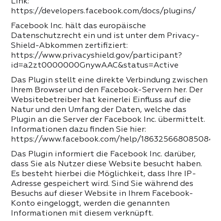
Link:
Fügen Sie bis zu 5 Fotos hinzu
Fügen Sie bis zu 5 Fotos hinzu
https://developers.facebook.com/docs/plugins/
Washington
Registrieren
Passwort vergessen?
SENDEN SIE DEN
SENDEN
png, jpg
Facebook Inc. hält das europäische
PARTNERSCHAFTSANTRAG
png, jpg
Datenschutzrecht ein und ist unter dem Privacy-
Shield-Abkommen zertifiziert:
Durch Klicken auf die Schaltfläche "Senden",
https://www.privacyshield.gov/participant?
Durch Klicken auf die Schaltfläche "Senden Sie
stimmen Sie der
Verarbeitung Ihrer
id=a2zt0000000GnywAAC&status=Active
den Partnerschaftsantrag", stimmen Sie der
HINTERLASSE KOMMENTAR
persönlichen Daten zu
EINE BEWERTUNG HINTERLASSEN
Das Plugin stellt eine direkte Verbindung zwischen
Verarbeitung Ihrer persönlichen Daten zu
Ihrem Browser und den Facebook-Servern her. Der
Websitebetreiber hat keinerlei Einfluss auf die
Indem Sie eine Bewertung hinterlassen,
Durch Klicken auf die Schaltfläche "Eine
Natur und den Umfang der Daten, welche das
stimmen Sie der
Plugin an die Server der Facebook Inc. übermittelt.
Bewertung hinterlassen", stimmen Sie der
Verarbeitung Ihrer personenbezogenen Daten
Informationen dazu finden Sie hier:
Verarbeitung Ihrer persönlichen Daten zu
zu
https://www.facebook.com/help/186325668085084
Das Plugin informiert die Facebook Inc. darüber,
dass Sie als Nutzer diese Website besucht haben.
Es besteht hierbei die Möglichkeit, dass Ihre IP-
Adresse gespeichert wird. Sind Sie während des
Besuchs auf dieser Website in Ihrem Facebook-
Konto eingeloggt, werden die genannten
Informationen mit diesem verknüpft.