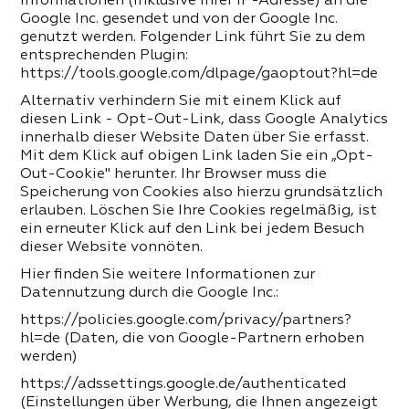
Informationen (inklusive Ihrer IP-Adresse) an die
Google Inc. gesendet und von der Google Inc.
genutzt werden. Folgender Link führt Sie zu dem
entsprechenden Plugin:
https://tools.google.com/dlpage/gaoptout?hl=de
Alternativ verhindern Sie mit einem Klick auf
diesen Link - Opt-Out-Link, dass Google Analytics
innerhalb dieser Website Daten über Sie erfasst.
Mit dem Klick auf obigen Link laden Sie ein „Opt-
Out-Cookie" herunter. Ihr Browser muss die
Speicherung von Cookies also hierzu grundsätzlich
erlauben. Löschen Sie Ihre Cookies regelmäßig, ist
ein erneuter Klick auf den Link bei jedem Besuch
dieser Website vonnöten.
Hier finden Sie weitere Informationen zur
Datennutzung durch die Google Inc.:
https://policies.google.com/privacy/partners?
hl=de (Daten, die von Google-Partnern erhoben
Rezension zum Mozart House
werden)
Produktrezension
https://adssettings.google.de/authenticated
(Einstellungen über Werbung, die Ihnen angezeigt