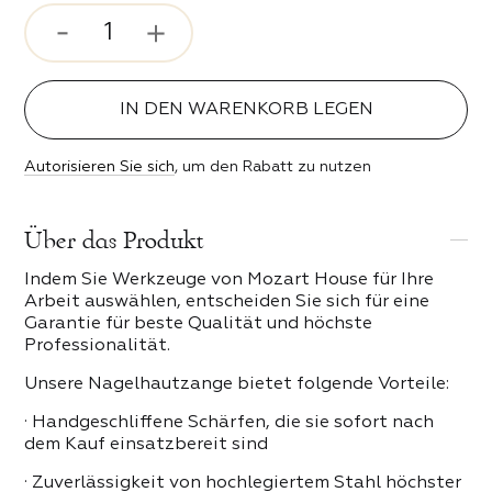
rosenstimmung
ser und Bits
 Stil
IN DEN WARENKORB LEGEN
ipser
ebe
Autorisieren Sie sich
, um den Rabatt zu nutzen
n der Nacht
 PRODUKTE DER KATEGORIE
Über das Produkt
Indem Sie Werkzeuge von Mozart House für Ihre
erender Funke
Arbeit auswählen, entscheiden Sie sich für eine
Garantie für beste Qualität und höchste
keit
Professionalität.
Unsere Nagelhautzange bietet folgende Vorteile:
eit
· Handgeschliffene Schärfen, die sie sofort nach
dem Kauf einsatzbereit sind
· Zuverlässigkeit von hochlegiertem Stahl höchster