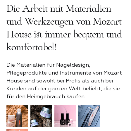
Die Arbeit mit Materialien
und Werkzeugen von Mozart
House ist immer bequem und
komfortabel!
Die Materialien für Nageldesign,
Pflegeprodukte und Instrumente von Mozart
Rezension zum Mozart House
House sind sowohl bei Profis als auch bei
Produktrezension
Kunden auf der ganzen Welt beliebt, die sie
für den Heimgebrauch kaufen.
Zum Bewerten tippen
Zum Bewerten tippen
Für Partner
Vorname und Nachname*
Kontaktieren Sie uns
Was hat dir gefallen*