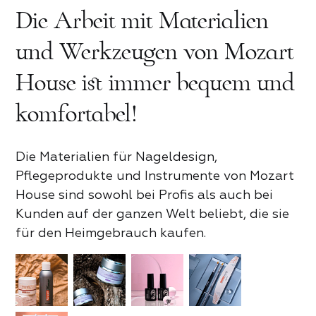
Die Arbeit mit Materialien
und Werkzeugen von Mozart
House ist immer bequem und
komfortabel!
Die Materialien für Nageldesign,
Pflegeprodukte und Instrumente von Mozart
Rezension zum Mozart House
House sind sowohl bei Profis als auch bei
Produktrezension
Kunden auf der ganzen Welt beliebt, die sie
für den Heimgebrauch kaufen.
Zum Bewerten tippen
Zum Bewerten tippen
Für Partner
Vorname und Nachname*
Kontaktieren Sie uns
Was hat dir gefallen*