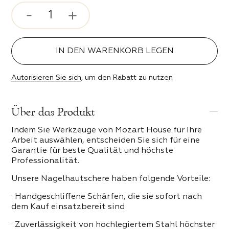
rosenstimmung
ser und Bits
 Stil
IN DEN WARENKORB LEGEN
ipser
ebe
Autorisieren Sie sich
, um den Rabatt zu nutzen
n der Nacht
 PRODUKTE DER KATEGORIE
Über das Produkt
Indem Sie Werkzeuge von Mozart House für Ihre
erender Funke
Arbeit auswählen, entscheiden Sie sich für eine
Garantie für beste Qualität und höchste
keit
Professionalität.
Unsere Nagelhautschere haben folgende Vorteile:
eit
· Handgeschliffene Schärfen, die sie sofort nach
dem Kauf einsatzbereit sind
· Zuverlässigkeit von hochlegiertem Stahl höchster