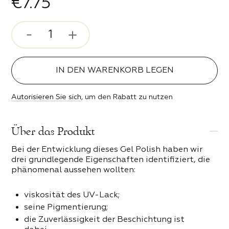
€7.75
rosenstimmung
ser und Bits
 Stil
ipser
IN DEN WARENKORB LEGEN
ebe
Autorisieren Sie sich
, um den Rabatt zu nutzen
n der Nacht
 PRODUKTE DER KATEGORIE
Über das Produkt
erender Funke
Bei der Entwicklung dieses Gel Polish haben wir
keit
drei grundlegende Eigenschaften identifiziert, die
phänomenal aussehen wollten:
eit
viskosität des UV-Lack;
seine Pigmentierung;
die Zuverlässigkeit der Beschichtung ist