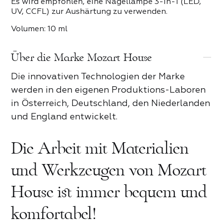
Es wird empfohlen, eine Nagellampe 3-in-1 (LED,
UV, CCFL) zur Aushärtung zu verwenden.
Volumen: 10 ml
Über die Marke Mozart House
Die innovativen Technologien der Marke
werden in den eigenen Produktions-Laboren
in Österreich, Deutschland, den Niederlanden
und England entwickelt.
Die Arbeit mit Materialien
und Werkzeugen von Mozart
House ist immer bequem und
Rezension zum Mozart House
komfortabel!
Produktrezension