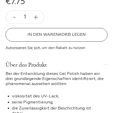
€7.75
rosenstimmung
ser und Bits
 Stil
ipser
IN DEN WARENKORB LEGEN
ebe
Autorisieren Sie sich
, um den Rabatt zu nutzen
n der Nacht
 PRODUKTE DER KATEGORIE
Über das Produkt
erender Funke
Bei der Entwicklung dieses Gel Polish haben wir
keit
drei grundlegende Eigenschaften identifiziert, die
phänomenal aussehen wollten:
eit
viskosität des UV-Lack;
seine Pigmentierung;
die Zuverlässigkeit der Beschichtung ist