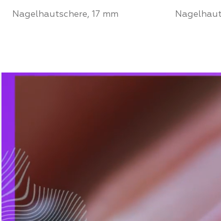
Nagelhautschere, 17 mm
Nagelhaut
Werden Sie ein Partner von
Werden S
Mozart House und kaufen Sie
Mozart 
Produkte zu einem
Produkt
persönlichen Preis
persönli
FÜR PARTNER
FÜR