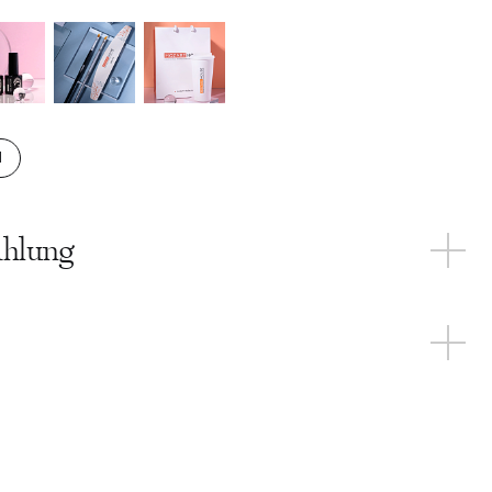
it
N
E PRODUKTE DER
KATEGORIE
ahlung