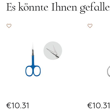
Es könnte Ihnen gefall
Berlin
Bern
Brüssel
Hamburg
Ankara
Fü
Fü
R
€10.31
€10.3