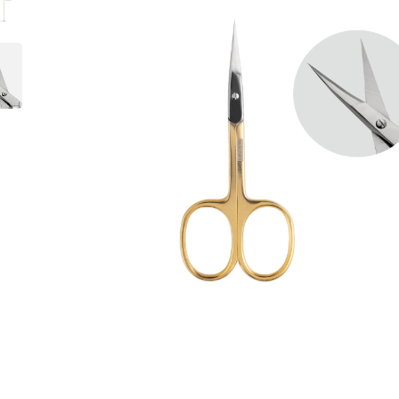
Instru
Zubehö
Technis
Flüssig
Pflege
Design
Merch