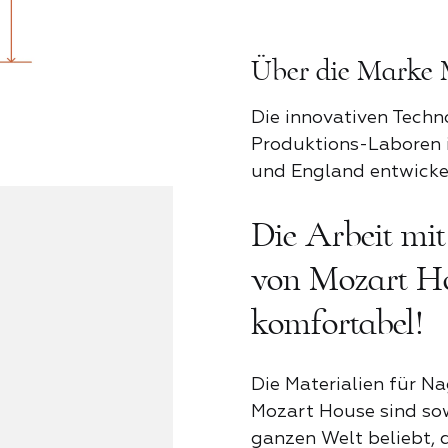
Pfingstr
Über die Marke 
Provence 
Die innovativen Techn
Produktions-Laboren i
und England entwickel
Rosa Lieb
Die Arbeit mi
Schatten 
von Mozart Ho
komfortabel!
Schockier
Die Materialien für N
Mozart House sind sow
Sinnlichke
ganzen Welt beliebt, 