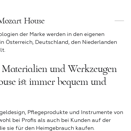
KATEGORIE
osenstimmung
Mozart House
Stil
ologien der Marke werden in den eigenen
n Österreich, Deutschland, den Niederlanden
t.
e
t Materialien und Werkzeugen
der Nacht
use ist immer bequem und
ender Funke
ageldesign, Pflegeprodukte und Instrumente von
ohl bei Profis als auch bei Kunden auf der
it
die sie für den Heimgebrauch kaufen.