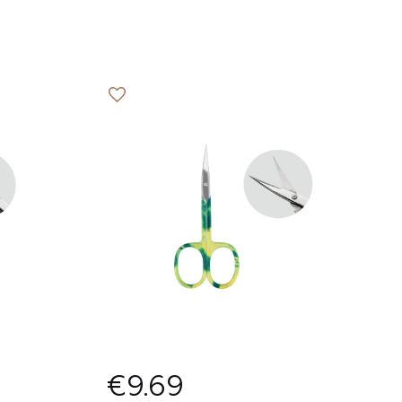
shington
n?
€9.69