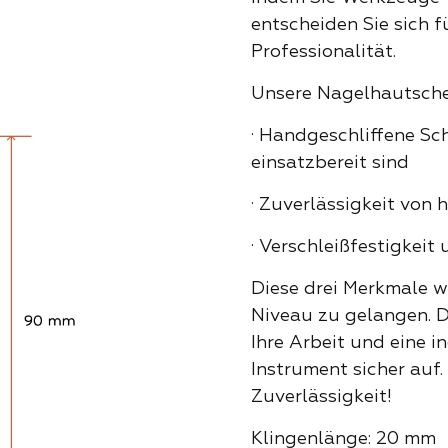
entscheiden Sie sich f
Eckenheber
Klassisc
Professionalität.
TALOG
Unsere Nagelhautscher
Nagelhautsc
Kristalle
· Handgeschliffene Sc
einsatzbereit sind
Puscher
· Zuverlässigkeit von 
Neon-Par
· Verschleißfestigkeit 
Nagelfräs
Diese drei Merkmale we
Ozeanwel
Niveau zu gelangen. D
Ihre Arbeit und eine 
Nagelknip
Instrument sicher auf.
Perfekter
Zuverlässigkeit!
ALL
Klingenlänge: 20 mm