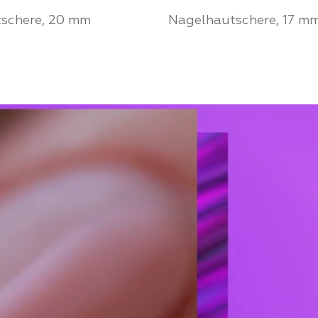
schere, 20 mm
Nagelhautschere, 17 m
ie ein Partner von
Werden Sie ein Partne
House und kaufen Sie
Mozart House und ka
e zu einem
Produkte zu einem
chen Preis
persönlichen Preis
 PARTNER
FÜR PARTNER