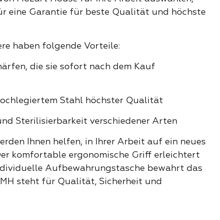
ür eine Garantie für beste Qualität und höchste
he Auswahl
e haben folgende Vorteile:
hieber
härfen, die sie sofort nach dem Kauf
hochlegiertem Stahl höchster Qualität
adies
und Sterilisierbarkeit verschiedener Arten
er und Bits
rden Ihnen helfen, in Ihrer Arbeit auf ein neues
len
er komfortable ergonomische Griff erleichtert
individuelle Aufbewahrungstasche bewahrt das
ser
 MH steht für Qualität, Sicherheit und
 Lippenstift
E PRODUKTE DER