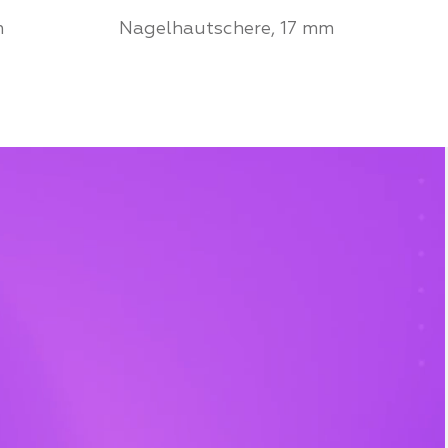
m
Nagelhautschere, 17 mm
r von
Werden Sie ein Partner von
ufen Sie
Mozart House und kaufen Sie
Produkte zu einem
persönlichen Preis
FÜR PARTNER