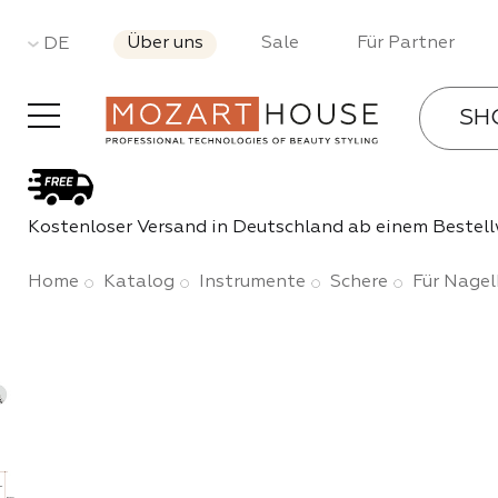
Über uns
Sale
Für Partner
DE
SH
Gel-La
Kostenloser Versand in Deutschland ab einem Bestell
Bases 
Home
Katalog
Instrumente
Schere
Für Nage
Gele
Acryl