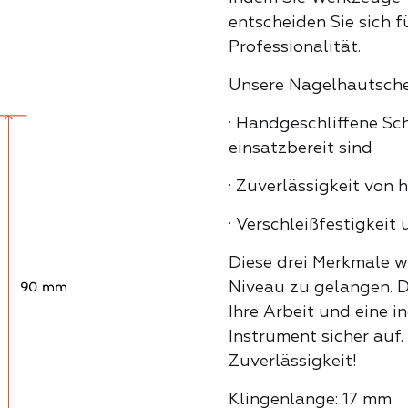
entscheiden Sie sich f
Eckenheber
Klassisc
Professionalität.
TALOG
Unsere Nagelhautscher
Nagelhautsc
Kristalle
· Handgeschliffene Sc
einsatzbereit sind
Puscher
· Zuverlässigkeit von 
Neon-Par
· Verschleißfestigkeit 
Nagelfräs
Diese drei Merkmale we
Ozeanwel
Niveau zu gelangen. D
Ihre Arbeit und eine 
Nagelknip
Instrument sicher auf.
Perfekter
Zuverlässigkeit!
ALL
Klingenlänge: 17 mm