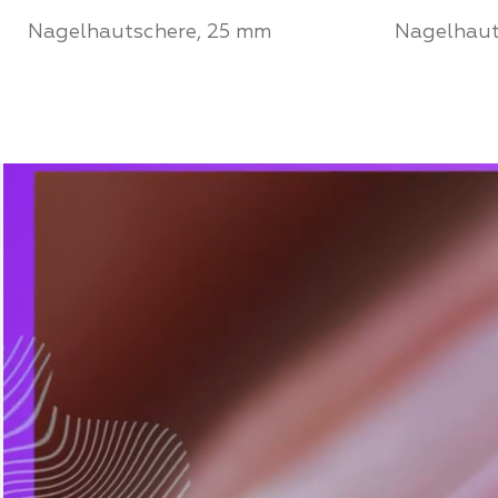
Nagelhautschere, 25 mm
Nagelhaut
Werden Sie ein Partner von
Werden S
Mozart House und kaufen Sie
Mozart 
Produkte zu einem
Produkt
persönlichen Preis
persönli
FÜR PARTNER
FÜR