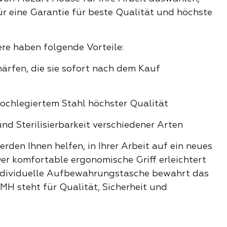
ür eine Garantie für beste Qualität und höchste
he Auswahl
e haben folgende Vorteile:
hieber
härfen, die sie sofort nach dem Kauf
hochlegiertem Stahl höchster Qualität
adies
und Sterilisierbarkeit verschiedener Arten
er und Bits
rden Ihnen helfen, in Ihrer Arbeit auf ein neues
len
er komfortable ergonomische Griff erleichtert
individuelle Aufbewahrungstasche bewahrt das
ser
 MH steht für Qualität, Sicherheit und
 Lippenstift
E PRODUKTE DER