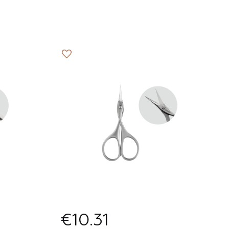
shington
n?
€10.31