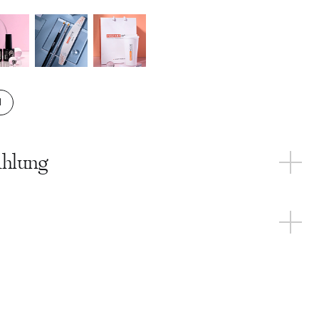
it
N
E PRODUKTE DER
KATEGORIE
ahlung