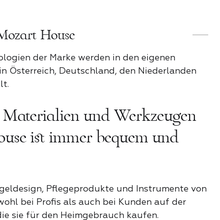
KATEGORIE
osenstimmung
Mozart House
Stil
ologien der Marke werden in den eigenen
n Österreich, Deutschland, den Niederlanden
t.
e
t Materialien und Werkzeugen
der Nacht
use ist immer bequem und
ender Funke
ageldesign, Pflegeprodukte und Instrumente von
ohl bei Profis als auch bei Kunden auf der
it
die sie für den Heimgebrauch kaufen.