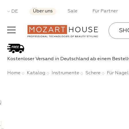
Über uns
Sale
Für Partner
DE
SH
Gel-La
Kostenloser Versand in Deutschland ab einem Bestell
Bases 
Home
Katalog
Instrumente
Schere
Für Nage
Gele
Acryl