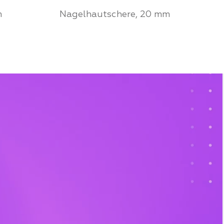
m
Nagelhautschere, 20 mm
r von
Werden Sie ein Partner von
ufen Sie
Mozart House und kaufen Sie
Produkte zu einem
persönlichen Preis
FÜR PARTNER