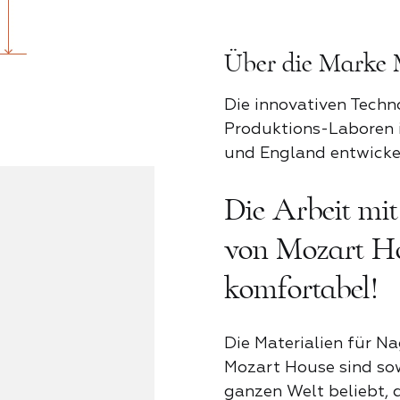
Pfingstr
Über die Marke 
Provence 
Die innovativen Techn
Produktions-Laboren i
und England entwickel
Rosa Lieb
Die Arbeit mi
Schatten 
von Mozart Ho
komfortabel!
Schockier
Die Materialien für N
Mozart House sind sow
Sinnlichke
ganzen Welt beliebt, 