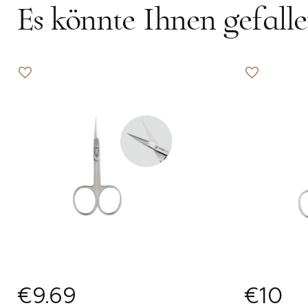
Es könnte Ihnen gefall
Berlin
Bern
Brüssel
Hamburg
Ankara
Fü
Fü
R
€9.69
€10