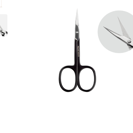
Instru
Zubehö
Technis
Flüssig
Pflege
Design
Merch