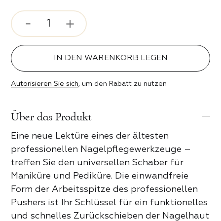
rosenstimmung
ser und Bits
 Stil
IN DEN WARENKORB LEGEN
ipser
ebe
Autorisieren Sie sich
, um den Rabatt zu nutzen
n der Nacht
 PRODUKTE DER KATEGORIE
Über das Produkt
erender Funke
Eine neue Lektüre eines der ältesten
professionellen Nagelpflegewerkzeuge –
keit
treffen Sie den universellen Schaber für
Maniküre und Pediküre. Die einwandfreie
eit
Form der Arbeitsspitze des professionellen
Pushers ist Ihr Schlüssel für ein funktionelles
und schnelles Zurückschieben der Nagelhaut