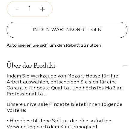
rosenstimmung
ser und Bits
 Stil
IN DEN WARENKORB LEGEN
ipser
ebe
Autorisieren Sie sich
, um den Rabatt zu nutzen
n der Nacht
 PRODUKTE DER KATEGORIE
Über das Produkt
Indem Sie Werkzeuge von Mozart House für Ihre
erender Funke
Arbeit auswählen, entscheiden Sie sich für eine
Garantie für beste Qualität und höchstes Maß an
keit
Professionalität.
Unsere universale Pinzette bietet Ihnen folgende
eit
Vorteile:
• Handgeschliffene Spitze, die eine sofortige
Verwendung nach dem Kauf ermöglicht