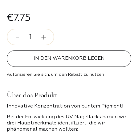
rosenstimmung
€7.75
ser und Bits
 Stil
ipser
ebe
IN DEN WARENKORB LEGEN
n der Nacht
 PRODUKTE DER KATEGORIE
Autorisieren Sie sich
, um den Rabatt zu nutzen
erender Funke
Über das Produkt
keit
Innovative Konzentration von buntem Pigment!
eit
Bei der Entwicklung des UV Nagellacks haben wir
drei Hauptmerkmale identifiziert, die wir
phänomenal machen wollten: