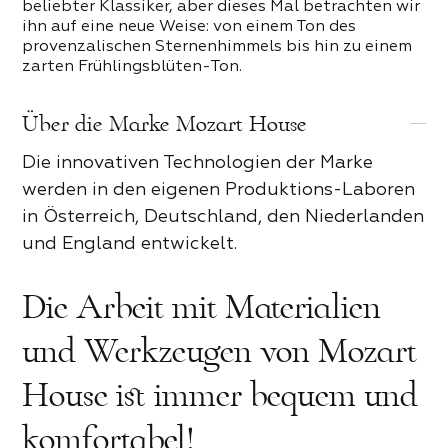
beliebter Klassiker, aber dieses Mal betrachten wir
ihn auf eine neue Weise: von einem Ton des
provenzalischen Sternenhimmels bis hin zu einem
zarten Frühlingsblüten-Ton.
Über die Marke Mozart House
Die innovativen Technologien der Marke
werden in den eigenen Produktions-Laboren
Rezension zum Mozart House
Produktrezension
in Österreich, Deutschland, den Niederlanden
und England entwickelt.
Zum Bewerten tippen
Zum Bewerten tippen
Die Arbeit mit Materialien
Für Partner
Vorname und Nachname*
Kontaktieren Sie uns
Was hat dir gefallen*
und Werkzeugen von Mozart
House ist immer bequem und
Vorname und Nachname*
Was hat dir gefallen*
Name *
komfortabel!