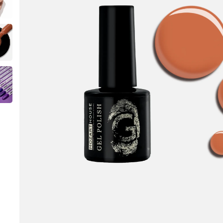
Instru
Zubehö
Technis
Flüssig
Pflege
Design
Merch