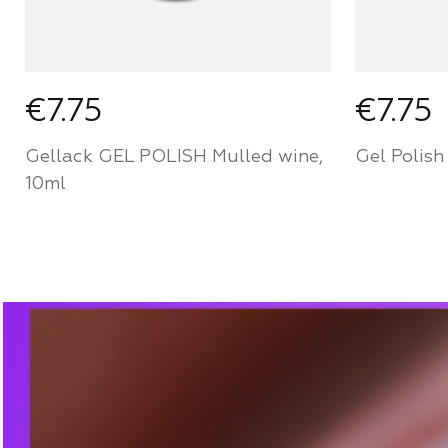
€7.75
€7.75
Gellack GEL POLISH Mulled wine,
Gel Polish 
10ml
Werden Sie ein Partner von
Werden S
Mozart House und kaufen Sie
Mozart 
Produkte zu einem
Produkt
persönlichen Preis
persönli
FÜR PARTNER
FÜR