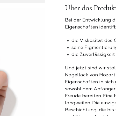
Über das Produk
Eckenheber
Klassisc
TALOG
Bei der Entwicklung d
Nagelhautsc
Eigenschaften identif
Kristalle
die Viskosität des 
Puscher
seine Pigmentierun
Neon-Par
die Zuverlässigkeit
Nagelfräs
Und jetzt sind wir sto
Nagellack von Mozart 
Ozeanwel
Eigenschaften in sich 
sowohl dem Anfänger 
Nagelknip
Freude bereiten. Eine 
Perfekter
langweilen. Die einzig
Beschichtung, die bis
ALL