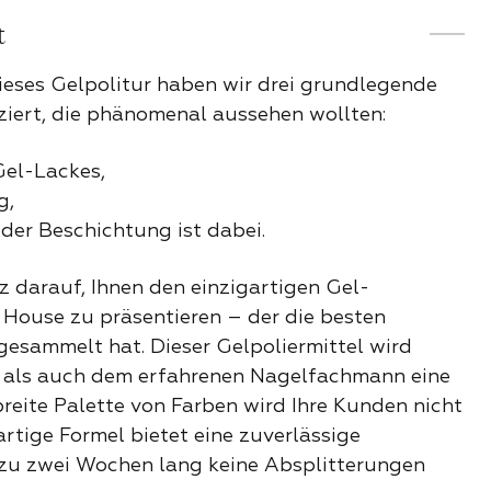
t
he Auswahl
ieses Gelpolitur haben wir drei grundlegende
hieber
iziert, die phänomenal aussehen wollten:
Gel-Lackes,
g,
adies
 der Beschichtung ist dabei.
er und Bits
lz darauf, Ihnen den einzigartigen Gel-
House zu präsentieren – der die besten
len
gesammelt hat. Dieser Gelpoliermittel wird
als auch dem erfahrenen Nagelfachmann eine
ser
breite Palette von Farben wird Ihre Kunden nicht
 Lippenstift
artige Formel bietet eine zuverlässige
 zu zwei Wochen lang keine Absplitterungen
E PRODUKTE DER