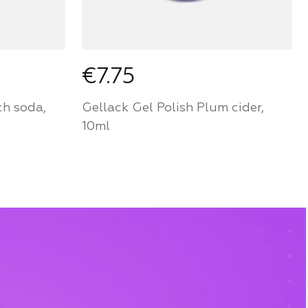
€7.75
ch soda,
Gellack Gel Polish Plum cider,
10ml
r von
Werden Sie ein Partner von
ufen Sie
Mozart House und kaufen Sie
Produkte zu einem
persönlichen Preis
FÜR PARTNER