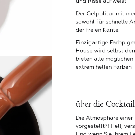
und Risse aufweist.
Pfingstr
Der Gelpolitur mit nie
sowohl für schnelle A
Provence 
der freien Kante.
Einzigartige Farbpigm
House wird selbst de
Rosa Lieb
bieten alle möglichen
extrem hellen Farben.
Schatten 
über die Cocktai
Schockier
Die Atmosphäre einer 
vorgestellt?! Hell, ve
Sinnlichke
Und wenn Sie Ihrem L