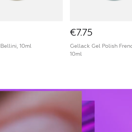
€7.75
Bellini, 10ml
Gellack Gel Polish Fren
10ml
ie ein Partner von
Werden Sie ein Partne
House und kaufen Sie
Mozart House und ka
e zu einem
Produkte zu einem
chen Preis
persönlichen Preis
 PARTNER
FÜR PARTNER