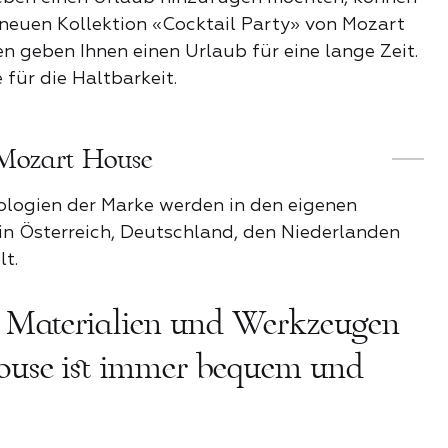
r neuen Kollektion «Cocktail Party» von Mozart
n geben Ihnen einen Urlaub für eine lange Zeit.
it
für die Haltbarkeit.
Mozart House
E PRODUKTE DER
KATEGORIE
ologien der Marke werden in den eigenen
n Österreich, Deutschland, den Niederlanden
t.
t Materialien und Werkzeugen
use ist immer bequem und