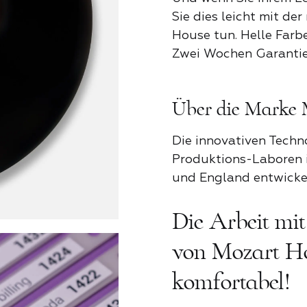
Rezension zum Mozart House
Produktrezension
Sie dies leicht mit de
House tun. Helle Farbe
Für Partner
Sommerze
Zwei Wochen Garantie 
Zum Bewerten tippen
Zum Bewerten tippen
Kontaktieren Sie uns
Über die Marke 
Was hat dir gefallen*
Vorname und Nachname*
ALL
Vorname und Nachname*
Die innovativen Techn
Name *
Produktions-Laboren i
Was hat dir gefallen*
Zugang
und England entwickel
Land
Vorname und Nachname*
Die Arbeit mi
Telefonnummer*
von Mozart Ho
Telefonnummer*
Email
Email
Aktie
Aktie
Steuer-ID
Aktie
komfortabel!
Email