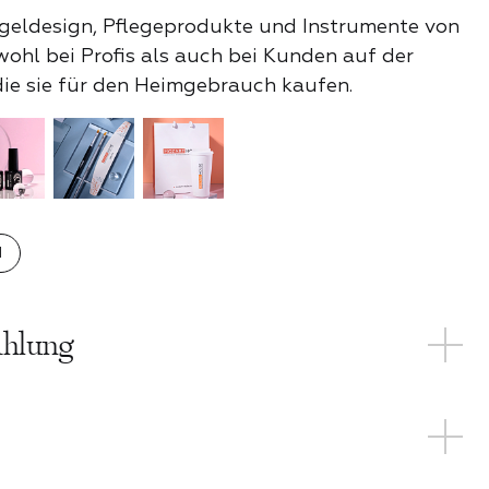
ageldesign, Pflegeprodukte und Instrumente von
ohl bei Profis als auch bei Kunden auf der
die sie für den Heimgebrauch kaufen.
shington
n?
N
ahlung