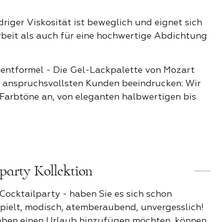
KATEGORIE
osenstimmung
driger Viskosität ist beweglich und eignet sich
rbeit als auch für eine hochwertige Abdichtung
Stil
entformel - Die Gel-Lackpalette von Mozart
n anspruchsvollsten Kunden beeindrucken: Wir
e
 Farbtöne an, von eleganten halbwertigen bis
der Nacht
lparty Kollektion
ender Funke
Cocktailparty - haben Sie es sich schon
rspielt, modisch, atemberaubend, unvergesslich!
it
eben einen Urlaub hinzufügen möchten, können