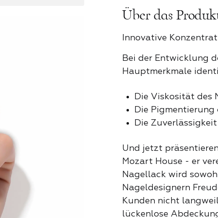
Über das Produk
Eckenheber
Klassisc
TALOG
Innovative Konzentra
Nagelhautsc
Bei der Entwicklung d
Kristalle
Hauptmerkmale identif
Puscher
Die Viskosität des 
Neon-Par
Die Pigmentierung 
Die Zuverlässigkei
Nagelfräs
Ozeanwel
Und jetzt präsentiere
Mozart House - er ver
Nagelknip
Nagellack wird sowoh
Perfekter
Nageldesignern Freude 
Kunden nicht langweil
ALL
lückenlose Abdeckung