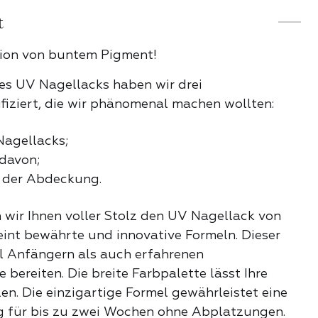
t
he Auswahl
tion von buntem Pigment!
hieber
es UV Nagellacks haben wir drei
iziert, die wir phänomenal machen wollten:
Nagellacks;
adies
davon;
t der Abdeckung.
er und Bits
len
n wir Ihnen voller Stolz den UV Nagellack von
eint bewährte und innovative Formeln. Dieser
ser
l Anfängern als auch erfahrenen
 Lippenstift
bereiten. Die breite Farbpalette lässt Ihre
en. Die einzigartige Formel gewährleistet eine
E PRODUKTE DER
 für bis zu zwei Wochen ohne Abplatzungen.