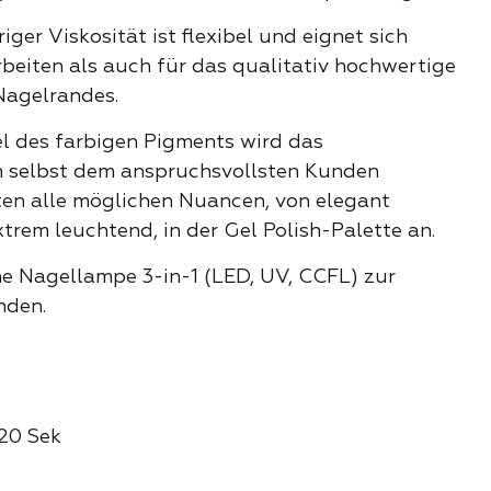
KATEGORIE
osenstimmung
iger Viskosität ist flexibel und eignet sich
rbeiten als auch für das qualitativ hochwertige
Nagelrandes.
Stil
el des farbigen Pigments wird das
 selbst dem anspruchsvollsten Kunden
e
ten alle möglichen Nuancen, von elegant
trem leuchtend, in der Gel Polish-Palette an.
ne Nagellampe 3-in-1 (LED, UV, CCFL) zur
der Nacht
nden.
ender Funke
120 Sek
it