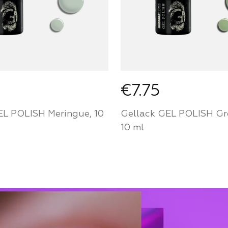
€7.75
EL POLISH Meringue, 10
Gellack GEL POLISH Gre
10 ml
ie ein Partner von
Werden Sie ein Partne
House und kaufen Sie
Mozart House und ka
e zu einem
Produkte zu einem
chen Preis
persönlichen Preis
 PARTNER
FÜR PARTNER