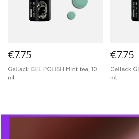
€7.75
€7.75
Gellack GEL POLISH Mint tea, 10
Gellack G
ml
ml
Werden Sie ein Partner von
Werden S
Mozart House und kaufen Sie
Mozart 
Produkte zu einem
Produkt
persönlichen Preis
persönli
FÜR PARTNER
FÜR