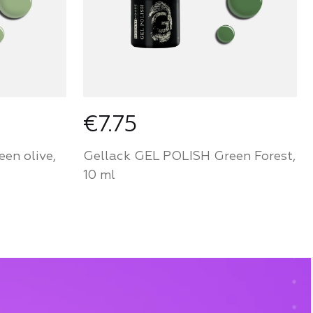
€7.75
en olive,
Gellack GEL POLISH Green Forest,
10 ml
r von
Werden Sie ein Partner von
ufen Sie
Mozart House und kaufen Sie
Produkte zu einem
persönlichen Preis
FÜR PARTNER