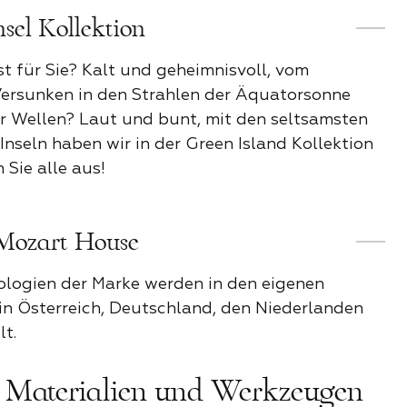
sel Kollektion
it
st für Sie? Kalt und geheimnisvoll, vom
ersunken in den Strahlen der Äquatorsonne
 Wellen? Laut und bunt, mit den seltsamsten
E PRODUKTE DER
 Inseln haben wir in der Green Island Kollektion
KATEGORIE
Sie alle aus!
Mozart House
ologien der Marke werden in den eigenen
n Österreich, Deutschland, den Niederlanden
t.
t Materialien und Werkzeugen