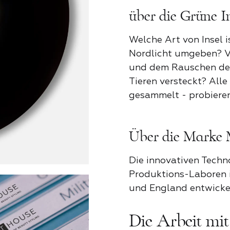
Rezension zum Mozart House
Produktrezension
über die Grüne In
Für Partner
Sommerze
Welche Art von Insel i
Zum Bewerten tippen
Zum Bewerten tippen
Nordlicht umgeben? V
Kontaktieren Sie uns
und dem Rauschen der
Was hat dir gefallen*
Vorname und Nachname*
ALL
Tieren versteckt? Alle
Vorname und Nachname*
gesammelt - probieren 
Name *
Was hat dir gefallen*
Zugang
Über die Marke 
Land
Vorname und Nachname*
Die innovativen Techn
Telefonnummer*
Produktions-Laboren i
Telefonnummer*
Email
Email
und England entwickel
Aktie
Aktie
Steuer-ID
Aktie
Die Arbeit mi
Email