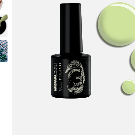
Instru
Zubehö
Technis
Flüssig
Pflege
Design
Merch