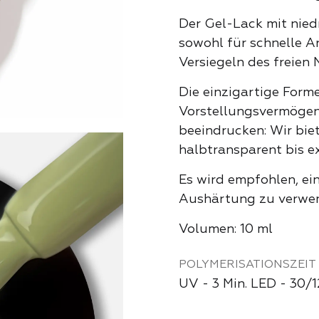
Pfingstr
Der Gel-Lack mit niedr
sowohl für schnelle A
Versiegeln des freien 
Provence 
Die einzigartige Form
Vorstellungsvermögen
Rosa Lieb
beeindrucken: Wir bie
halbtransparent bis ex
Es wird empfohlen, ei
Schatten 
Aushärtung zu verwe
Volumen: 10 ml
Schockier
POLYMERISATIONSZEIT
UV - 3 Min. LED - 30/
Sinnlichke