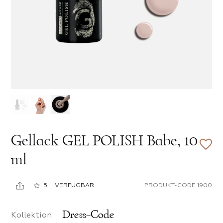
t Eﬀekten
elhaut
legante Dame
insel
Kosmetik
osen
 PRODUKTE DER KATEGORIE
rpinsel
eschieber
sel
lle Formen
che Auswahl
und Nagelhautschieber
Gellack GEL POLISH Babe, 10
 PRODUKTE DER KATEGORIE
ml
radies
ber
llen
5
VERFÜGBAR
PRODUKT-CODE 1900
utschieber
Dress-Code
r Lippenstift
Kollektion