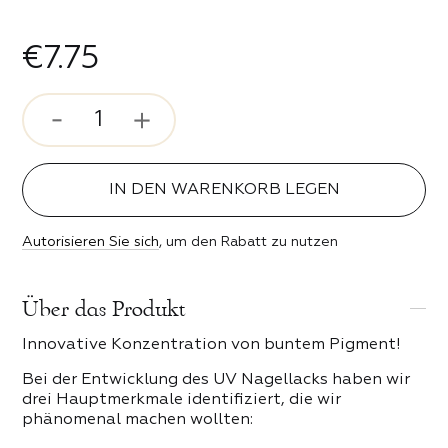
rosenstimmung
€7.75
ser und Bits
 Stil
ipser
ebe
IN DEN WARENKORB LEGEN
n der Nacht
 PRODUKTE DER KATEGORIE
Autorisieren Sie sich
, um den Rabatt zu nutzen
erender Funke
Über das Produkt
keit
Innovative Konzentration von buntem Pigment!
eit
Bei der Entwicklung des UV Nagellacks haben wir
drei Hauptmerkmale identifiziert, die wir
phänomenal machen wollten: