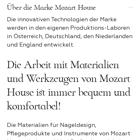
Über die Marke Mozart House
Die innovativen Technologien der Marke
werden in den eigenen Produktions-Laboren
in Österreich, Deutschland, den Niederlanden
Rezension zum Mozart House
und England entwickelt.
Produktrezension
Die Arbeit mit Materialien
Zum Bewerten tippen
Zum Bewerten tippen
und Werkzeugen von Mozart
Für Partner
Vorname und Nachname*
Kontaktieren Sie uns
House ist immer bequem und
Was hat dir gefallen*
komfortabel!
Vorname und Nachname*
Was hat dir gefallen*
Name *
Zugang
Die Materialien für Nageldesign,
Land
Vorname und Nachname*
Telefonnummer*
Pflegeprodukte und Instrumente von Mozart