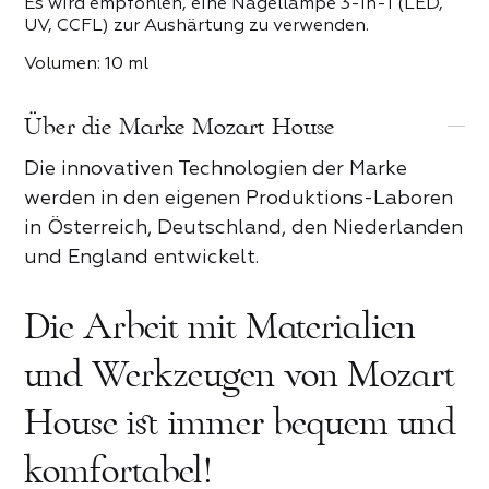
Es wird empfohlen, eine Nagellampe 3-in-1 (LED,
UV, CCFL) zur Aushärtung zu verwenden.
Volumen: 10 ml
Über die Marke Mozart House
Die innovativen Technologien der Marke
werden in den eigenen Produktions-Laboren
in Österreich, Deutschland, den Niederlanden
und England entwickelt.
Die Arbeit mit Materialien
und Werkzeugen von Mozart
House ist immer bequem und
komfortabel!
Rezension zum Mozart House