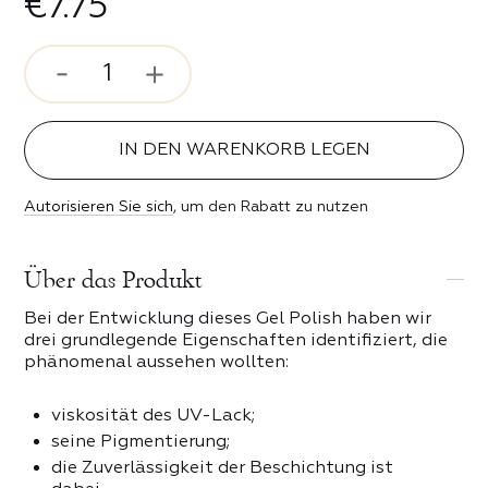
€7.75
rosenstimmung
ser und Bits
 Stil
ipser
IN DEN WARENKORB LEGEN
ebe
Autorisieren Sie sich
, um den Rabatt zu nutzen
n der Nacht
 PRODUKTE DER KATEGORIE
Über das Produkt
erender Funke
Bei der Entwicklung dieses Gel Polish haben wir
keit
drei grundlegende Eigenschaften identifiziert, die
phänomenal aussehen wollten:
eit
viskosität des UV-Lack;
seine Pigmentierung;
die Zuverlässigkeit der Beschichtung ist