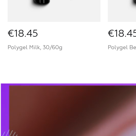
€18.45
€18.4
Polygel Milk, 30/60g
Polygel Be
Farbe
Farbe
Werden Sie ein Partner von
Werden S
Mozart House und kaufen Sie
Mozart 
Produkte zu einem
Produkt
persönlichen Preis
persönli
FÜR PARTNER
FÜR