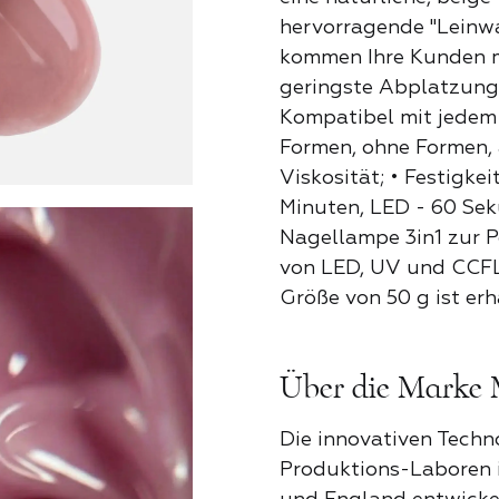
Pfingstr
hervorragende "Leinwa
kommen Ihre Kunden m
geringste Abplatzung 
Provence 
Kompatibel mit jedem 
Formen, ohne Formen, a
Viskosität; • Festigkei
Rosa Lieb
Minuten, LED - 60 Sek
Nagellampe 3in1 zur P
von LED, UV und CCFL 
Schatten 
Größe von 50 g ist erhä
Über die Marke 
Schockier
Die innovativen Techn
Produktions-Laboren i
Sinnlichke