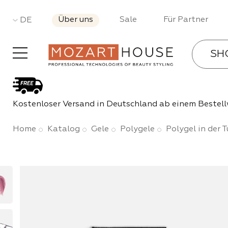
Über uns
Sale
Für Partner
DE
SH
Gel-La
Kostenloser Versand in Deutschland ab einem Bestell
Bases 
Home
Katalog
Gele
Polygele
Polygel in der 
Gele
Acryl