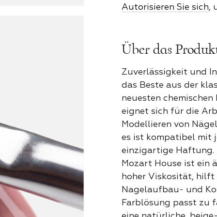
Autorisieren Sie sich
,
Eckenheber
Klassisc
TALOG
Über das Produk
Nagelhautsc
Kristalle
Zuverlässigkeit und I
Puscher
das Beste aus der kla
neuesten chemischen L
Neon-Par
eignet sich für die Ar
Modellieren von Nägel
Nagelfräs
es ist kompatibel mit 
Ozeanwel
einzigartige Haftung.
Mozart House ist ein ä
Nagelknip
hoher Viskosität, hilf
Perfekter
Nagelaufbau- und Korr
Farblösung passt zu 
ALL
eine natürliche, beig