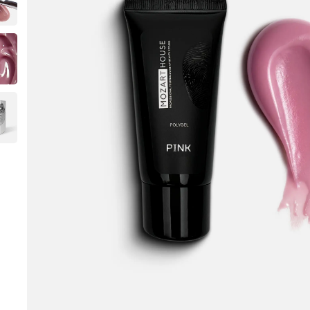
Instru
Zubehö
Technis
Flüssig
Pflege
Design
Merch