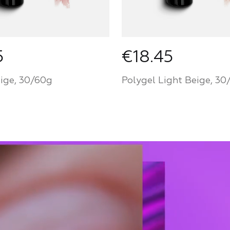
5
€18.45
ige, 30/60g
Polygel Light Beige, 30
Farbe
ie ein Partner von
Werden Sie ein Partne
House und kaufen Sie
Mozart House und ka
e zu einem
Produkte zu einem
chen Preis
persönlichen Preis
 PARTNER
FÜR PARTNER