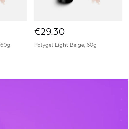
€29.30
/60g
Polygel Light Beige, 60g
Werden Sie ein Partner von
Mozart House und kaufen Sie
Produkte zu einem
r von
persönlichen Preis
ufen Sie
FÜR PARTNER