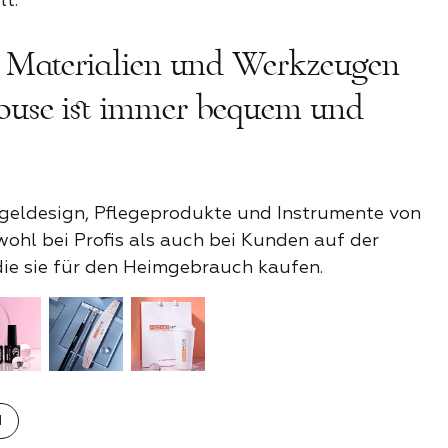
t.
t Materialien und Werkzeugen
it
use ist immer bequem und
E PRODUKTE DER
KATEGORIE
ageldesign, Pflegeprodukte und Instrumente von
ohl bei Profis als auch bei Kunden auf der
die sie für den Heimgebrauch kaufen.
N