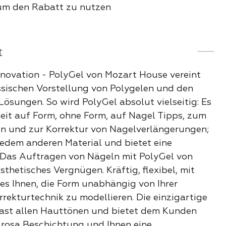
 um den Rabatt zu nutzen
he Auswahl
t
hieber
nnovation - PolyGel von Mozart House vereint
ssischen Vorstellung von Polygelen und den
ösungen. So wird PolyGel absolut vielseitig: Es
adies
beit auf Form, ohne Form, auf Nagel Tipps, zum
n und zur Korrektur von Nagelverlängerungen;
er und Bits
jedem anderen Material und bietet eine
len
 Das Auftragen von Nägeln mit PolyGel von
sthetisches Vergnügen. Kräftig, flexibel, mit
ser
t es Ihnen, die Form unabhängig von Ihrer
 Lippenstift
ekturtechnik zu modellieren. Die einzigartige
fast allen Hauttönen und bietet dem Kunden
E PRODUKTE DER
e-rosa Beschichtung und Ihnen eine