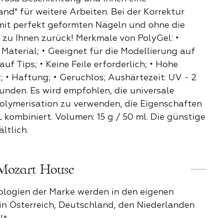
KATEGORIE
osenstimmung
nd" für weitere Arbeiten. Bei der Korrektur
it perfekt geformten Nägeln und ohne die
zu Ihnen zurück! Merkmale von PolyGel: •
Stil
Material; • Geeignet für die Modellierung auf
uf Tips; • Keine Feile erforderlich; • Hohe
t; • Haftung; • Geruchlos; Aushärtezeit: UV - 2
e
unden. Es wird empfohlen, die universale
olymerisation zu verwenden, die Eigenschaften
kombiniert. Volumen: 15 g / 50 ml. Die günstige
der Nacht
ltlich.
Mozart House
ender Funke
ologien der Marke werden in den eigenen
n Österreich, Deutschland, den Niederlanden
it