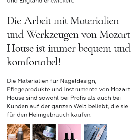
und England entwickelt.
Die Arbeit mit Materialien
und Werkzeugen von Mozart
Rezension zum Mozart House
Produktrezension
House ist immer bequem und
Zum Bewerten tippen
Zum Bewerten tippen
komfortabel!
Für Partner
Vorname und Nachname*
Kontaktieren Sie uns
Was hat dir gefallen*
Die Materialien für Nageldesign,
Pflegeprodukte und Instrumente von Mozart
Vorname und Nachname*
Was hat dir gefallen*
Name *
House sind sowohl bei Profis als auch bei
Kunden auf der ganzen Welt beliebt, die sie
Zugang
Land
Vorname und Nachname*
für den Heimgebrauch kaufen.
Telefonnummer*
Email
Email
Aktie
Aktie
Steuer-ID
Aktie
Telefonnummer*
Email