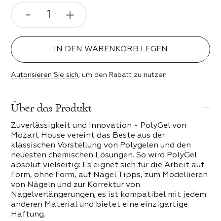
rosenstimmung
ser und Bits
 Stil
IN DEN WARENKORB LEGEN
ipser
ebe
Autorisieren Sie sich
, um den Rabatt zu nutzen
n der Nacht
 PRODUKTE DER KATEGORIE
Über das Produkt
Zuverlässigkeit und Innovation - PolyGel von
erender Funke
Mozart House vereint das Beste aus der
klassischen Vorstellung von Polygelen und den
keit
neuesten chemischen Lösungen. So wird PolyGel
absolut vielseitig: Es eignet sich für die Arbeit auf
Form, ohne Form, auf Nagel Tipps, zum Modellieren
eit
von Nägeln und zur Korrektur von
Nagelverlängerungen; es ist kompatibel mit jedem
anderen Material und bietet eine einzigartige
Haftung.